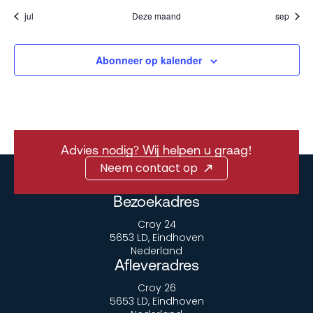
jul
Deze maand
sep
Abonneer op kalender
Advies nodig? Wij helpen u graag!
Neem contact op
Bezoekadres
Croy 24
5653 LD, Eindhoven
Nederland
Afleveradres
Croy 26
5653 LD, Eindhoven