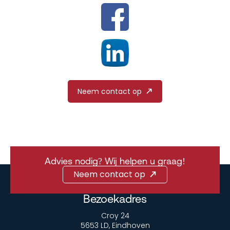
Neem contact op
Advies nodig? Wij helpen u graag!
Neem contact op
Bezoekadres
Croy 24
5653 LD, Eindhoven