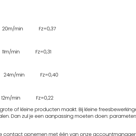
pm 20m/min Fz=0,37
m 11m/min Fz=0,31
 24m/min Fz=0,40
12m/min Fz=0,22
 grote of kleine producten maakt. Bij kleine freesbewerki
alen. Dan zul je een aanpassing moeten doen: parameter
n je contact opnemen met één van
onze accountmanager