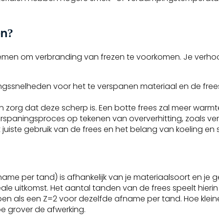
en?
t nemen om verbranding van frezen te voorkomen. Je verhoo
gssnelheden voor het te verspanen materiaal en de frees.
en zorg dat deze scherp is. Een botte frees zal meer warmt
erspaningsproces op tekenen van oververhitting, zoals ver
 juiste gebruik van de frees en het belang van koeling en 
me per tand) is afhankelijk van je materiaalsoort en je 
le uitkomst. Het aantal tanden van de frees speelt hierin
n als een Z=2 voor dezelfde afname per tand. Hoe kleine
e grover de afwerking.