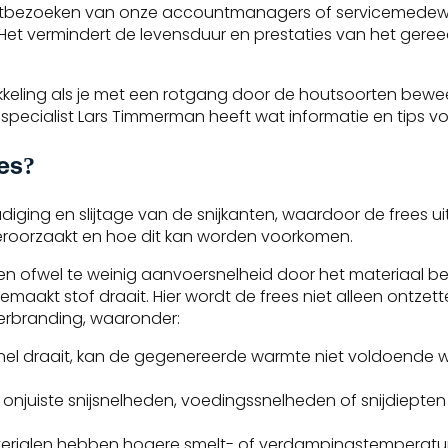
antbezoeken van onze accountmanagers of servicemedewer
t vermindert de levensduur en prestaties van het gereed
kkeling als je met een rotgang door de houtsoorten bewe
ecialist Lars Timmerman heeft wat informatie en tips voor
es?
ging en slijtage van de snijkanten, waardoor de frees uit
veroorzaakt en hoe dit kan worden voorkomen.
en ofwel te weinig aanvoersnelheid door het materiaal bewe
emaakt stof draait. Hier wordt de frees niet alleen ontzet
verbranding, waaronder:
snel draait, kan de gegenereerde warmte niet voldoende
n onjuiste snijsnelheden, voedingssnelheden of snijdiepte
erialen hebben hogere smelt- of verdampingstemperatur