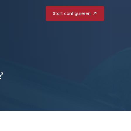
Start configureren
?