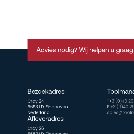
Advies nodig? Wij helpen u graag
Bezoekadres
Toolman
Croy 24
T+31(0)40 29
5653 LD, Eindhoven
F +31(0)40 2
Nederland
sales@toolm
Afleveradres
Croy 26
5653 LD, Eindhoven