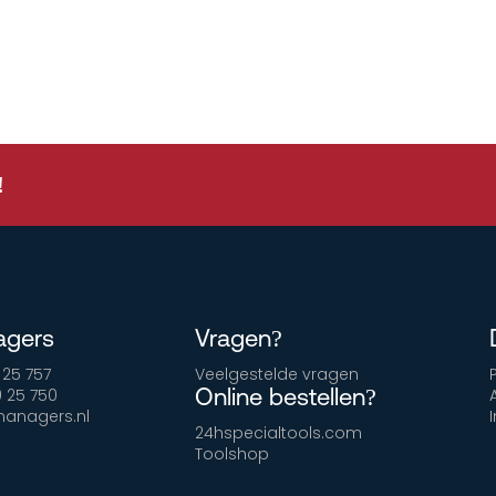
!
agers
Vragen?
 25 757
Veelgestelde vragen
Online bestellen?
9 25 750
anagers.nl
24hspecialtools.com
Toolshop