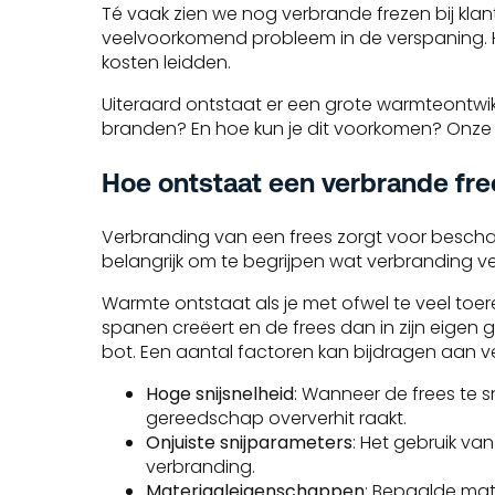
Té vaak zien we nog verbrande frezen bij kl
veelvoorkomend probleem in de verspaning. He
kosten leidden.
Uiteraard ontstaat er een grote warmteontwi
branden? En hoe kun je dit voorkomen? Onze sp
Hoe ontstaat een verbrande fre
Verbranding van een frees zorgt voor beschadi
belangrijk om te begrijpen wat verbranding 
Warmte ontstaat als je met ofwel te veel toer
spanen creëert en de frees dan in zijn eigen g
bot. Een aantal factoren kan bijdragen aan 
Hoge snijsnelheid
: Wanneer de frees te 
gereedschap oververhit raakt.
Onjuiste snijparameters
: Het gebruik va
verbranding.
Materiaaleigenschappen
: Bepaalde mat