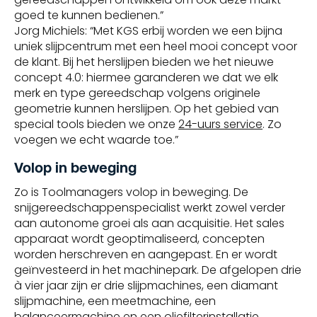
goed te kunnen bedienen.”
Jorg Michiels: “Met KGS erbij worden we een bijna
uniek slijpcentrum met een heel mooi concept voor
de klant. Bij het herslijpen bieden we het nieuwe
concept 4.0: hiermee garanderen we dat we elk
merk en type gereedschap volgens originele
geometrie kunnen herslijpen. Op het gebied van
special tools bieden we onze
24-uurs service
. Zo
voegen we echt waarde toe.”
Volop in beweging
Zo is Toolmanagers volop in beweging. De
snijgereedschappenspecialist werkt zowel verder
aan autonome groei als aan acquisitie. Het sales
apparaat wordt geoptimaliseerd, concepten
worden herschreven en aangepast. En er wordt
geïnvesteerd in het machinepark. De afgelopen drie
à vier jaar zijn er drie slijpmachines, een diamant
slijpmachine, een meetmachine, een
balanceermachine en een oliefilterinstallatie